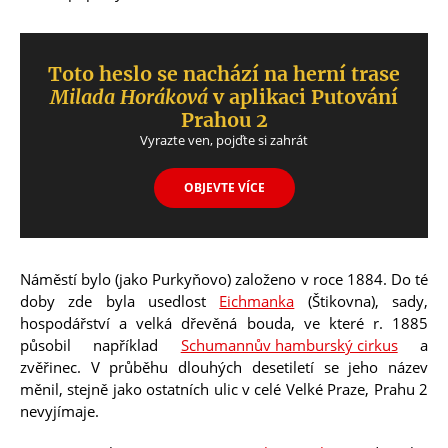
Toto heslo se nachází na herní trase
Milada Horáková
v aplikaci Putování
Prahou 2
Vyrazte ven, pojďte si zahrát
OBJEVTE VÍCE
Náměstí bylo (jako Purkyňovo) založeno v roce 1884. Do té
doby zde byla usedlost
Eichmanka
(Štikovna), sady,
hospodářství a velká dřevěná bouda, ve které r. 1885
působil například
Schumannův hamburský cirkus
a
zvěřinec. V průběhu dlouhých desetiletí se jeho název
měnil, stejně jako ostatních ulic v celé Velké Praze, Prahu 2
nevyjímaje.