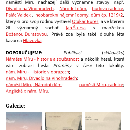
náměstí Míru nacházejí další významné stavby, např.
Divadlo na Vinohradech
,
Národní dům
,
budova radnice
,
Palác Valdek
,
neobarokní nájemní domy
,
dům čp. 1219/2
,
který si pro svoji rodinu vystavěl
Otakar Bureš
, a ve kterém
žil významný sochař
Jan Štursa
s manželkou
Boženou Durasovou
. Právě zde byla také dlouhá léta
kavárna
Hlavovka
.
DOPORUČUJEME:
Publikaci
(
skládačku
)
Náměstí Míru - historie a současnost
a několik hesel, která
vám zobrazí hesla
Proměny v čase
této lokality:
nám. Míru - Historie v obrazech
;
nám. Míru, Divadlo na Vinohradech
;
náměstí Míru, Národní dům
;
náměstí Míru, radnice
;
Anglická x nám. Míru
.
Galerie: