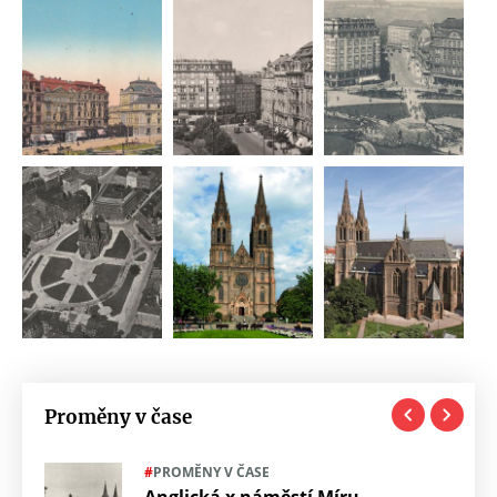
Proměny v čase
#
PROMĚNY V ČASE
Anglická x náměstí Míru