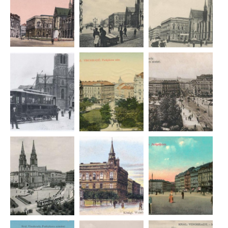
face
twitt
linke
mail