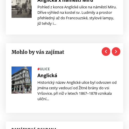
Pohled z konce Anglické ulice na náměstí Míru.
Dříve výhled na kostel sv. Ludmily a prostor
přehledný až do Francouzské, stylové lampy,
již tehdy i...
Mohlo by vás zajímat
#
ULICE
Anglická
Historický název Anglické ulice byl odvozen od
ezi
jména cesty vedoucí od Žitné brány do vsi
na
Vršovice, při níž v letech 1867–1878 vznikala
uliční...