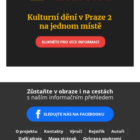
ous
Zůstaňte v obraze i na cestách
k
s naším informačním přehledem
ous
SLEDUJTE NÁS NA FACEBOOKU
O projektu
Kontakty
Výročí
Rejstřík
Autoři
Další zdroje
Mapa stránek
Ochrana soukromí