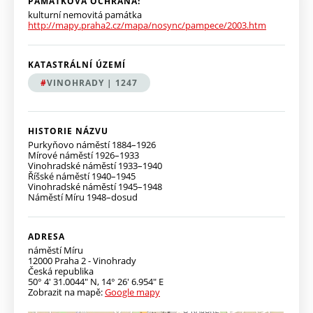
PAMÁTKOVÁ OCHRANA:
kulturní nemovitá památka
http://mapy.praha2.cz/mapa/nosync/pampece/2003.htm
KATASTRÁLNÍ ÚZEMÍ
Previ
Next
VINOHRADY | 1247
HISTORIE NÁZVU
Purkyňovo náměstí 1884–1926
Mírové náměstí 1926–1933
Vinohradské náměstí 1933–1940
Říšské náměstí 1940–1945
Vinohradské náměstí 1945–1948
Náměstí Míru 1948–dosud
ADRESA
boo
er
dIn
náměstí Míru
Previ
Next
12000
Praha 2 - Vinohrady
Česká republika
50° 4' 31.0044" N
,
14° 26' 6.954" E
Zobrazit na mapě:
Google mapy