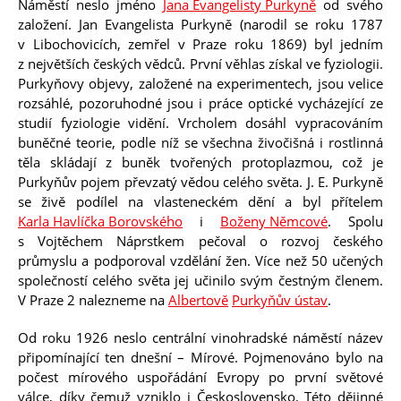
Náměstí neslo jméno
Jana Evangelisty Purkyně
od svého
založení.
Jan Evangelista Purkyně
(narodil se roku 1787
v Libochovicích, zemřel v Praze roku 1869) byl jedním
z největších českých vědců. První věhlas získal ve fyziologii.
Purkyňovy objevy, založené na experimentech, jsou velice
rozsáhlé, pozoruhodné jsou i práce optické vycházející ze
studií fyziologie vidění. Vrcholem dosáhl vypracováním
buněčné teorie, podle níž se všechna živočišná i rostlinná
těla skládají z buněk tvořených protoplazmou, což je
bené
Purkyňův pojem převzatý vědou celého světa. J. E. Purkyně
se živě podílel na vlasteneckém dění a byl přítelem
Karla Havlíčka Borovského
i
Boženy Němcové
. Spolu
s Vojtěchem Náprstkem pečoval o rozvoj českého
průmyslu a podporoval vzdělání žen. Více než 50 učených
společností celého světa jej učinilo svým čestným členem.
V Praze 2 nalezneme na
Albertově
Purkyňův ústav
.
Od roku 1926 neslo centrální vinohradské náměstí název
připomínající ten dnešní – Mírové. Pojmenováno bylo na
počest mírového uspořádání Evropy po první světové
e on
e on
e on
by e-
page
válce, díky čemuž vzniklo i Československo. Této dějinné