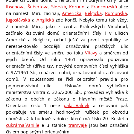
Podle číslování domů orientačními (modrými) čísly ulice
Ibsenova
,
Šubertova
,
Slezská
,
Korunní
a
Francouzská
ulice
Shar
Shar
Shar
Send
Print
na náměstí Míru začínají,
Americká
,
Belgická
,
Rumunská
,
Jugoslávská
a
Anglická
zde končí. Nebylo tomu tak vždy.
Z náměstí Míru, jako z centra Královských Vinohrad,
začínalo číslování domů orientačními čísly i v ulicích
Americké a Belgické, neboť ještě za první republiky se
Pl
nerespektovalo pozdější označování pražských ulic
orientačními čísly ve směru po toku
Vltavy
a směrem od
jejích břehů. Od roku 1961 upravovala používání
orientačních (dříve tzv. nových) domovních čísel vyhláška
č. 97/1961 Sb., o názvech obcí, označování ulic a číslování
domů. V současnosti se řídí celostátní pravidla pro
pojmenovávání ulic i číslování domů vyhláškou
ministerstva vnitra č. 326/2000 Sb., prováděcí vyhláška k
zákonu o obcích a zákonu o hlavním městě Praze.
Orientační číslo 1 nese
palác Valdek
a číslování pak
pokračuje ve směru hodinových ručiček po obvodu
náměstí až k budově radnice, které má číslo 20. Kostel a
cukrárna Vanille
e u stanice
tramvaje
jsou bez označení
číslem popisným i orientačním.