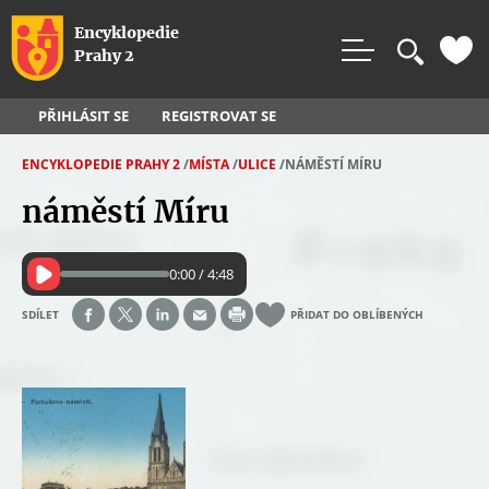
Rovnou na vyhledávání
Rovnou na obsah
Rovnou na menu
Encyklopedie
Prahy 2
PŘIHLÁSIT SE
REGISTROVAT SE
ENCYKLOPEDIE PRAHY 2
/
MÍSTA
/
ULICE
/
NÁMĚSTÍ MÍRU
J
náměstí Míru
S
T
0:00 / 4:48
E
Z
SDÍLET
PŘIDAT DO OBLÍBENÝCH
D
E