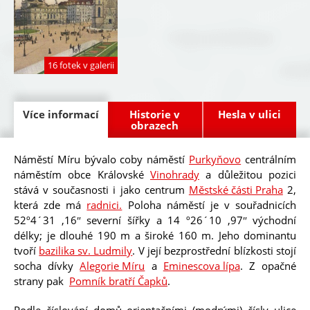
16 fotek v galerii
Více informací
(
Historie v
Hesla v ulici
a
obrazech
k
t
i
Náměstí Míru bývalo coby náměstí
Purkyňovo
centrálním
Oblí
v
náměstím obce Královské
Vinohrady
a důležitou pozici
n
stává v současnosti i jako centrum
Městské části Praha
2,
í
z
která zde má
radnici.
Poloha náměstí je v souřadnicích
á
52º4´31 ,16ʺ severní šířky a 14 º26´10 ,97ʺ východní
l
délky; je dlouhé 190 m a široké 160 m. Jeho dominantu
o
ž
tvoří
bazilika sv. Ludmily
. V její bezprostřední blízkosti stojí
k
socha dívky
Alegorie Míru
a
Eminescova lípa
. Z opačné
a
)
strany pak
Pomník bratří Čapků
.