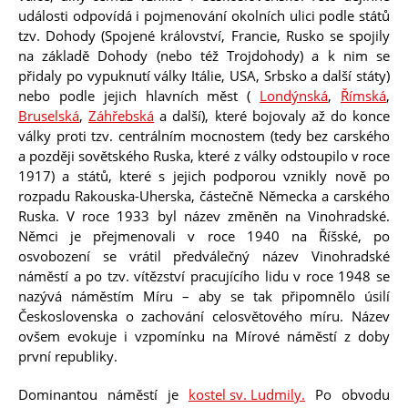
události odpovídá i pojmenování okolních ulici podle států
tzv. Dohody (Spojené království, Francie, Rusko se spojily
na základě Dohody (nebo též Trojdohody) a k nim se
přidaly po vypuknutí války Itálie, USA, Srbsko a další státy)
nebo podle jejich hlavních měst (
Londýnská
,
Římská
,
Bruselská
,
Záhřebská
a další), které bojovaly až do konce
války proti tzv. centrálním mocnostem (tedy bez carského
a později sovětského Ruska, které z války odstoupilo v roce
1917) a států, které s jejich podporou vznikly nově po
rozpadu Rakouska-Uherska, částečně Německa a carského
Ruska. V roce 1933 byl název změněn na Vinohradské.
Němci je přejmenovali v roce 1940 na Říšské, po
osvobození se vrátil předválečný název Vinohradské
náměstí a po tzv. vítězství pracujícího lidu v roce 1948 se
nazývá náměstím Míru – aby se tak připomnělo úsilí
Československa o zachování celosvětového míru. Název
ovšem evokuje i vzpomínku na Mírové náměstí z doby
první republiky.
ay
Dominantou náměstí je
kostel sv. Ludmily.
Po obvodu