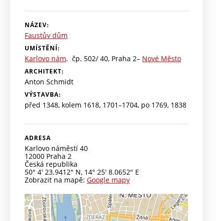
NÁZEV:
Faustův dům
UMÍSTĚNÍ:
Karlovo nám
. čp. 502/ 40, Praha 2–
Nové Město
ARCHITEKT:
Anton Schmidt
VÝSTAVBA:
před 1348, kolem 1618, 1701–1704, po 1769, 1838
ADRESA
Karlovo náměstí 40
12000
Praha 2
Česká republika
50° 4' 23.9412" N
,
14° 25' 8.0652" E
Zobrazit na mapě:
Google mapy
Pl