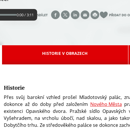
0:00 / 3:11
SDÍLET
PŘIDAT DO 
HISTORIE V OBRAZECH
Historie
Přes svůj barokní vzhled prošel Mladotovský palác, z
dokonce až do doby před založením
Nového Města
pra
existenci Opavského dvora. Pražské sídlo Opavských v
Vyšehradem, na vrcholu úbočí, nad skalou, a jako tak
Dobytčího trhu. Ze středověkého paláce se dokonce zacho