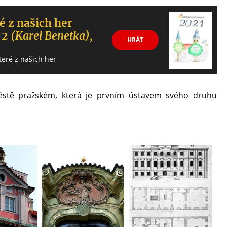
é z našich her
 2 (Karel Benetka),
HRÁT
teré z našich her
stě pražském, která je prvním ústavem svého druhu