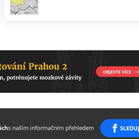
re
re
re
d by
t
ách
s naším informačním přehledem
SLEDU