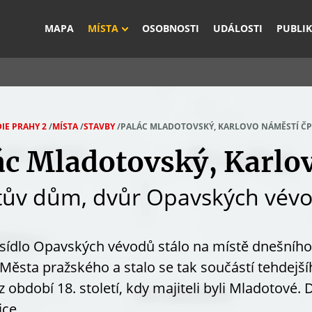
Rovnou na vyhledávání
Rovnou na obsah
Rovnou na menu
MAPA
MÍSTA
OSOBNOSTI
UDÁLOSTI
PUBLI
IE PRAHY 2
/
MÍSTA
/
STAVBY
/
PALÁC MLADOTOVSKÝ, KARLOVO NÁMĚSTÍ ČP.
ác Mladotovský, Karlo
tův dům, dvůr Opavských vév
sídlo Opavských vévodů stálo na místě dnešního 
Města pražského
a stalo se tak součástí tehdej
z období 18. století, kdy majiteli byli Mladotové.
ce.