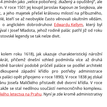
44 zmíněn jako „velice pobořený, zkažený a opuštěný“, ale
. V roce 1501 jej koupil Jaroslav Kapoun ze Svojkova, ale
, a jeho majetek přešel královou milostí na příbuzného,
elé, kteří se až neobvykle často věnovali okultním vědám.
ště o anglickém dobrodruhovi
Edwardu Kellym
, který byl
al i Josef Mladota, jehož rodině palác patřil již od roku
ustovské legendy se tak nelze divit.
kolem roku 1618), jak ukazuje charakteristický nárožní
krát, přičemž dnešní vzhled podmínila více až druhá
zdně barokní podobě průčelí paláce se podílel architekt
dkoupené západní křídlo pro potřeby administrace
k paláci opět připojeno v roce 1890). V roce 1838 jej získal
u Josefa Maličkého přistavět dvě dvorní křídla. V roce
akže se stal nedílnou součástí nemocničního komplexu.
kého letectva na Prahu
. Nyní je zde kromě administrativy