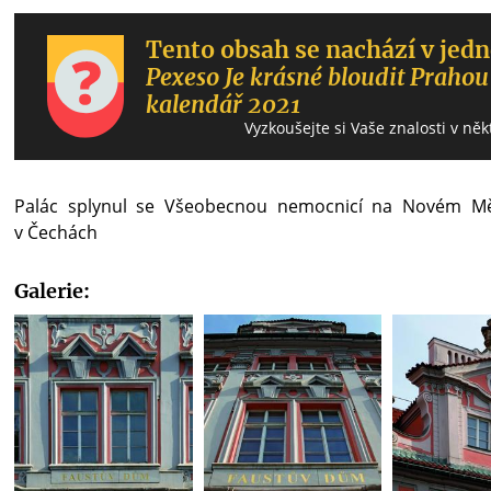
Tento obsah se nachází v jedn
Pexeso Je krásné bloudit Prahou
kalendář 2021
Vyzkoušejte si Vaše znalosti v něk
Palác splynul se Všeobecnou nemocnicí na Novém Mě
v Čechách
Galerie: