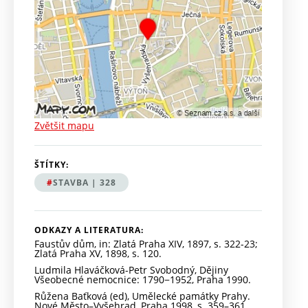
Zvětšit mapu
ŠTÍTKY:
STAVBA | 328
ODKAZY A LITERATURA:
Faustův dům, in: Zlatá Praha XIV, 1897, s. 322-23;
Zlatá Praha XV, 1898, s. 120.
Ludmila Hlaváčková-Petr Svobodný, Dějiny
Všeobecné nemocnice: 1790−1952, Praha 1990.
Růžena Baťková (ed), Umělecké památky Prahy.
Nové Město–Vyšehrad, Praha 1998, s. 359–361,