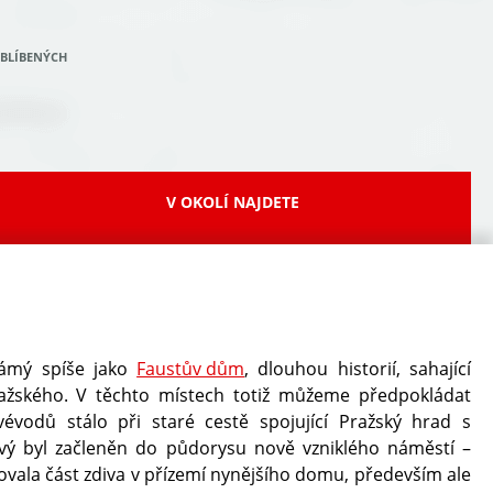
OBLÍBENÝCH
V OKOLÍ NAJDETE
Oblí
FB
námý spíše jako
Faustův dům
, dlouhou historií, sahající
žského. V těchto místech totiž můžeme předpokládat
évodů stálo při staré cestě spojující Pražský hrad s
ový byl začleněn do půdorysu nově vzniklého náměstí –
vala část zdiva v přízemí nynějšího domu, především ale