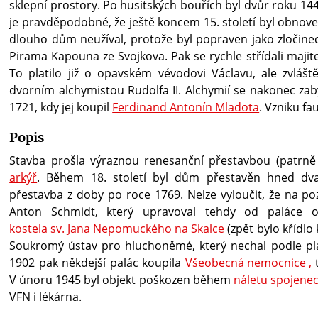
sklepní prostory. Po husitských bouřích byl dvůr roku 14
je pravděpodobné, že ještě koncem 15. století byl obnoven
dlouho dům neužíval, protože byl popraven jako zločinec
Pirama Kapouna ze Svojkova. Pak se rychle střídali majit
To platilo již o opavském vévodovi Václavu, ale zvlá
dvorním alchymistou Rudolfa II. Alchymií se nakonec zabýv
1721, kdy jej koupil
Ferdinand Antonín Mladota
. Vzniku fa
Popis
Stavba prošla výraznou renesanční přestavbou (patrně 
arkýř
. Během 18. století byl dům přestavěn hned dva
přestavba z doby po roce 1769. Nelze vyloučit, že na po
Sha
Sha
Sha
Sen
Prin
Anton Schmidt, který upravoval tehdy od paláce o
kostela sv. Jana Nepomuckého na Skalce
(zpět bylo křídlo 
Soukromý ústav pro hluchoněmé, který nechal podle plán
1902 pak někdejší palác koupila
Všeobecná nemocnice ,
t
V únoru 1945 byl objekt poškozen během
náletu spojenec
VFN i lékárna.