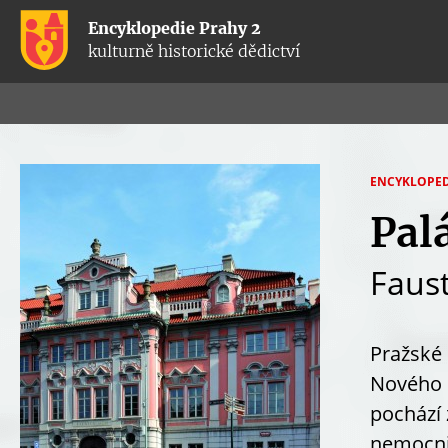
Encyklopedie Prahy 2
kulturně historické dědictví
ENCYKLOPED
J
Pal
S
Faus
T
E
Z
Pražské 
D
Nového 
E
pochází 
nemocni