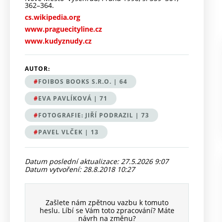
362–364.
cs.wikipedia.org
www.praguecityline.cz
www.kudyznudy.cz
AUTOR:
FOIBOS BOOKS S.R.O. | 64
EVA PAVLÍKOVÁ | 71
FOTOGRAFIE: JIŘÍ PODRAZIL | 73
PAVEL VLČEK | 13
Datum poslední aktualizace: 27.5.2026 9:07
Datum vytvoření: 28.8.2018 10:27
v Praze
Zašlete nám zpětnou vazbu k tomuto
heslu. Líbí se Vám toto zpracování? Máte
 Praze (VFN) patří k největším a nejvýznamnějším zdravotnickým...
návrh na změnu?