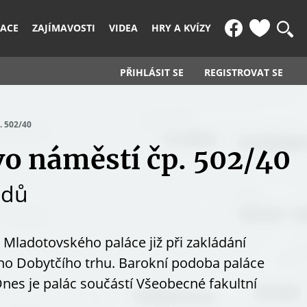
KACE
ZAJÍMAVOSTI
VIDEA
HRY A KVÍZY
PŘIHLÁSIT SE
REGISTROVAT SE
 502/40
vo náměstí čp. 502/40
odů
Mladotovského paláce již při zakládání
šího Dobytčího trhu. Barokní podoba paláce
 Dnes je palác součástí
Všeobecné fakultní