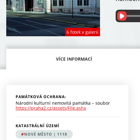
6 fotek v galerii
VÍCE INFORMACÍ
(
A
K
T
I
V
N
Í
PAMÁTKOVÁ OCHRANA:
Z
Národní kulturní nemovitá památka – soubor
Á
https://praha2.cz/assets/File.ashx
L
O
Ž
K
KATASTRÁLNÍ ÚZEMÍ
A
)
NOVÉ MĚSTO | 1118