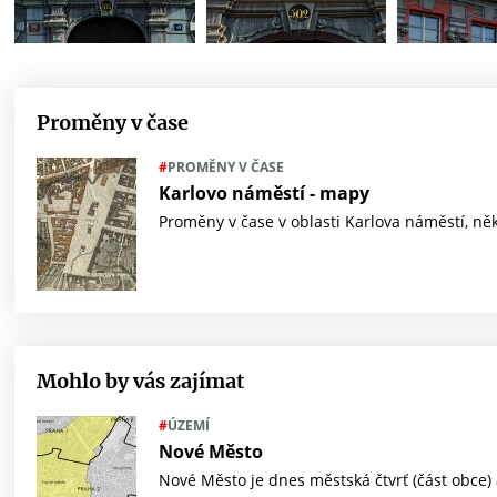
Proměny v čase
#
PROMĚNY V ČASE
Karlovo náměstí - mapy
Proměny v čase v oblasti Karlova náměstí, něk
Mohlo by vás zajímat
#
ÚZEMÍ
Nové Město
Nové Město je dnes městská čtvrť (část obce) a