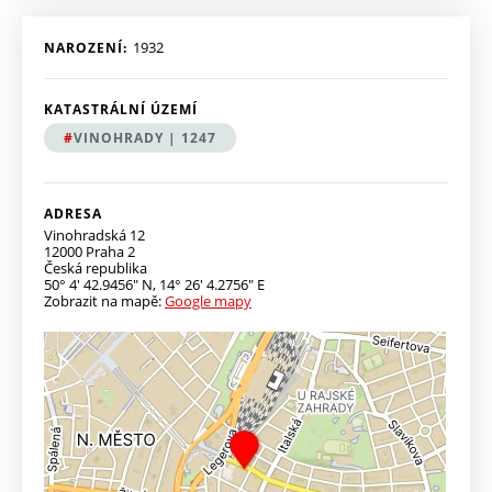
1932
NAROZENÍ
face
twitt
linke
mail
KATASTRÁLNÍ ÚZEMÍ
VINOHRADY | 1247
ADRESA
Vinohradská 12
12000
Praha 2
Česká republika
Previ
Next
50° 4' 42.9456" N
,
14° 26' 4.2756" E
Zobrazit na mapě:
Google mapy