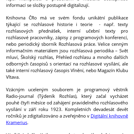
informací se složky postupně digitalizují.
Knihovna ČRo má ve svém fondu unikátní publikace
týkající se rozhlasové historie i teorie - např. texty
rozhlasových přednášek, interní učební texty pro
rozhlasové pracovníky, zápisy z programových konferencí,
nebo periodický sborník Rozhlasová práce. Velice cenným
informačním materiálem jsou rozhlasová periodika – Svět
bené
mluví, Školský rozhlas, Přehled rozhlasu a mnoho dalších
odborných časopisů s orientací na rozhlasové vysílání, ale
také interní rozhlasový časopis Vlnění, nebo Magazín Klubu
Vltava.
Vzácným uceleným souborem je programový věstník
Radio-journal (Týdeník Rozhlas), který začal vycházet
pouhé čtyři měsíce od zahájení pravidelného rozhlasového
vysílání v září roku 1923. Kompletních devadesát devět
ročníků je zdigitalizováno a zveřejněno v
Digitální knihovně
Kramerius
.