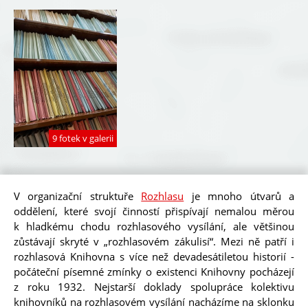
9 fotek v galerii
Oblí
V organizační struktuře
Rozhlasu
je mnoho útvarů a
oddělení, které svojí činností přispívají nemalou měrou
k hladkému chodu rozhlasového vysílání, ale většinou
zůstávají skryté v „rozhlasovém zákulisí“. Mezi ně patří i
rozhlasová Knihovna s více než devadesátiletou historií -
počáteční písemné zmínky o existenci Knihovny pocházejí
z roku 1932. Nejstarší doklady spolupráce kolektivu
knihovníků na rozhlasovém vysílání nacházíme na sklonku