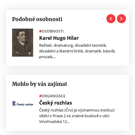
Podobné osobnosti
#
OSOBNOSTI
Karel Hugo Hilar
k,
Režisér, dramaturg, divadelní teoretik,
divadelní a literární kritik, dramatik, básník,
prozaik,...
Mohlo by vás zajímat
#
ORGANIZACE
Český rozhlas
Český rozhlas (Čro) je významnou institucí
síldící v Praze 2 ve známé budově v ulici
Vinohradská 12...