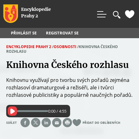
Rovnou na vyhledávání
Rovnou na obsah
Rovnou na menu
Encyklopedie
Prahy 2
PŘIHLÁSIT SE
REGISTROVAT SE
ENCYKLOPEDIE PRAHY 2
/
OSOBNOSTI
/
KNIHOVNA ČESKÉHO
ROZHLASU
J
Knihovna Českého rozhlasu
S
T
E
Knihovnu využívají pro tvorbu svých pořadů zejména
rozhlasoví dramaturgové a režiséři, ale i tvůrci
Z
rozhlasové publicistiky a populárně naučných pořadů.
D
E
0:00 / 4:55
SDÍLET
PŘIDAT DO OBLÍBENÝCH