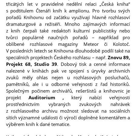
třicátých let v pravidelné nedělní relaci „Česká kniha“
s podtitulem Čtenáři knih k amplionu. Pro tvorbu svých
pořadů Knihovnu od začátku využívají hlavně rozhlasoví
dramaturgové a režiséři. Mnoho zajímavých informací
z knih čerpali také redaktoři kulturní publicistiky nebo
tvůrci populárně naučných pořadů – například pro
Shar
Shar
Shar
Send
Print
oblíbené rozhlasové magazíny Meteor či Kolotoč.
V posledních letech se Knihovna dlouhodobě podílí také na
speciálních projektech
Českého rozhlasu
– např.
Znovu 89,
Projekt 68, Studio 39
. Dobový tisk a cenné informace
nalezené v knihách pak ve spojení s úryvky archivních
Pl
zvuků měly ohlas nejen u rozhlasových posluchačů,
pamětníků, ale i u odborné veřejnosti z řad historiků.
Společným počinem archivářů, rešeršistů a knihovnic je
projekt
Auditorium ,
který nabízí veřejnosti
prostřednictvím vybraných zvukových nahrávek
z rozhlasového archivu možnost sledovat na sociálních
sítích významné události či výročí doplněné komentářem a
výběrem knih k dané tematice.