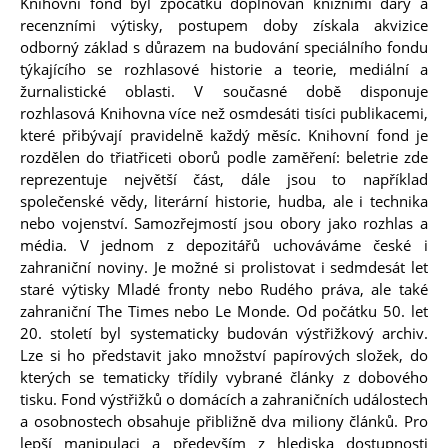
Knihovní fond byl zpočátku doplňován knižními dary a
recenzními výtisky, postupem doby získala akvizice
odborný základ s důrazem na budování speciálního fondu
týkajícího se rozhlasové historie a teorie, mediální a
žurnalistické oblasti. V současné době disponuje
rozhlasová Knihovna více než osmdesáti tisíci publikacemi,
které přibývají pravidelně každý měsíc. Knihovní fond je
rozdělen do třiatřiceti oborů podle zaměření: beletrie zde
reprezentuje největší část, dále jsou to například
společenské vědy, literární historie, hudba, ale i technika
nebo vojenství. Samozřejmostí jsou obory jako rozhlas a
média. V jednom z depozitářů uchováváme české i
zahraniční noviny. Je možné si prolistovat i sedmdesát let
staré výtisky Mladé fronty nebo Rudého práva, ale také
zahraniční The Times nebo Le Monde. Od počátku 50. let
20. století byl systematicky budován výstřižkový archiv.
Lze si ho představit jako množství papírových složek, do
kterých se tematicky třídily vybrané články z dobového
tisku. Fond výstřižků o domácích a zahraničních událostech
a osobnostech obsahuje přibližně dva miliony článků. Pro
lepší manipulaci a především z hlediska dostupnosti