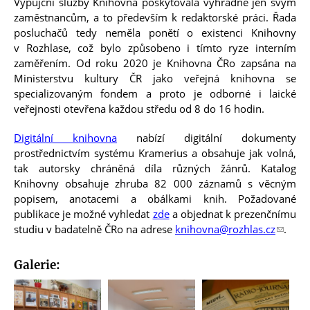
Výpůjční služby Knihovna poskytovala výhradně jen svým
zaměstnancům, a to především k redaktorské práci. Řada
posluchačů tedy neměla ponětí o existenci Knihovny
v Rozhlase, což bylo způsobeno i tímto ryze interním
zaměřením. Od roku 2020 je Knihovna ČRo zapsána na
e on
e on
e on
by e-
page
Ministerstvu kultury ČR jako veřejná knihovna se
specializovaným fondem a proto je odborné i laické
veřejnosti otevřena každou středu od 8 do 16 hodin.
Digitální knihovna
nabízí digitální dokumenty
prostřednictvím systému Kramerius a obsahuje jak volná,
tak autorsky chráněná díla různých žánrů. Katalog
Knihovny obsahuje zhruba 82 000 záznamů s věcným
popisem, anotacemi a obálkami knih. Požadované
publikace je možné vyhledat
zde
a objednat k prezenčnímu
studiu v badatelně ČRo na adrese
knihovna@rozhlas.cz
(
.
o
d
Galerie:
k
a
z