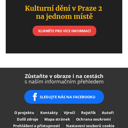
boo
er
dIn
ous
Zůstaňte v obraze i na cestách
s naším informačním přehledem
SLEDUJTE NÁS NA FACEBOOKU
O projektu
Kontakty
Výročí
Rejstřík
Autoři
Další zdroje
Mapa stránek
Ochrana soukromí
Prohlášení o přístupnosti
Nastavení souborů cookie