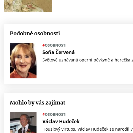
Podobné osobnosti
#
OSOBNOSTI
Soňa Červená
Světově uznávaná operní pěvkyně a herečka z
re
re
re
d by
t
Mohlo by vás zajímat
#
OSOBNOSTI
Václav Hudeček
Houslový virtuos. Václav Hudeček se narodil