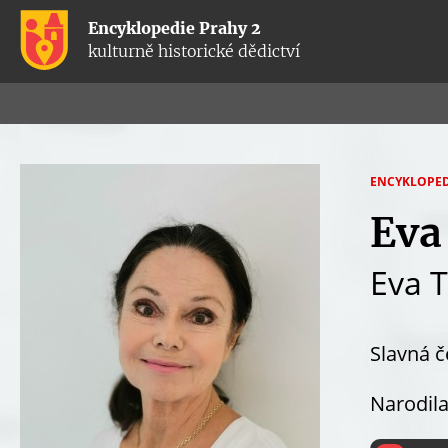
Encyklopedie Prahy 2
kulturně historické dědictví
ENCYKLOPED
J
Eva
S
Eva T
T
E
Z
Slavná č
D
Narodila
E