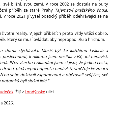
u, své bližní, svou zemi. V roce 2002 se dostala na pulty
ózní příběh ze staré Prahy
Tajemství pražského šotka
.
 V roce 2021 jí vyšel poetický příběh odehrávající se na
ivotní reality. V jejich příbězích proto vždy vítězí dobro.
lověk, který se musí ovládat, aby nepropadl zlu a hříchům.
em doma slýchávala: Musíš být ke každému laskavá a
e poslechnout, k nikomu jsem necítila zášť, ani nenávist.
dená. Přes všechna zklamání jsem si jistá, že jediná cesta,
 ta druhá, plná nepochopení a nenávisti, směřuje ke zmaru
eří na sebe dokázali zapomenout a obětovali svůj čas, své
potomků byli slušní lidé."
Hudeček
. Žijí v
Londýnské
ulici.
na 2026.