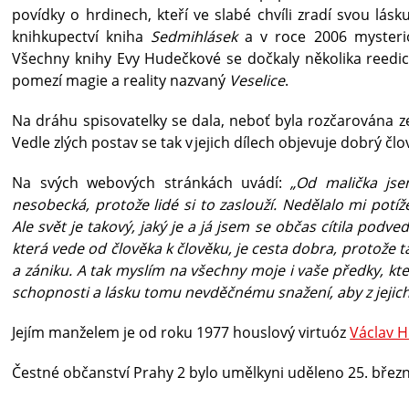
povídky o hrdinech, kteří ve slabé chvíli zradí svou lásk
knihkupectví kniha
Sedmihlásek
a v roce 2006 mysteri
Všechny knihy Evy Hudečkové se dočkaly několika reedicí.
pomezí magie a reality nazvaný
Veselice
.
Na dráhu spisovatelky se dala, neboť byla rozčarována ze ž
Vedle zlých postav se tak v jejich dílech objevuje dobrý č
Na svých webových stránkách uvádí:
„Od malička js
nesobecká, protože lidé si to zaslouží. Nedělalo mi potíž
Ale svět je takový, jaký je a já jsem se občas cítila podve
která vede od člověka k člověku, je cesta dobra, protože
a zániku. A tak myslím na všechny moje i vaše předky, kt
schopnosti a lásku tomu nevděčnému snažení, aby z jejich 
Jejím manželem je od roku 1977 houslový virtuóz
Václav 
Čestné občanství Prahy 2 bylo umělkyni uděleno 25. břez