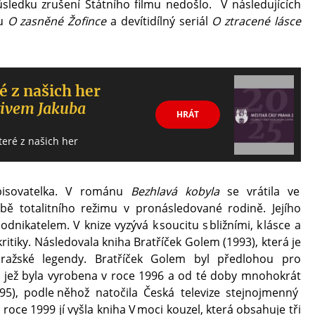
v důsledku zrušení Státního filmu nedošlo. V následujících
ku
O zasněné Žofince
a devítidílný seriál
O ztracené lásce
é z našich her
tivem Jakuba
HRÁT
teré z našich her
pisovatelka. V románu
Bezhlavá kobyla
se vrátila ve
bě totalitního režimu v pronásledované rodině. Jejího
nikatelem. V knize vyzývá k soucitu s bližními, k lásce a
 kritiky. Následovala kniha Bratříček Golem (1993), která je
pražské legendy. Bratříček Golem byl předlohou pro
, jež byla vyrobena v roce 1996 a od té doby mnohokrát
95), podle něhož natočila Česká televize stejnojmenný
V roce 1999 jí vyšla kniha V moci kouzel, která obsahuje tři