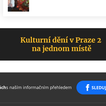
ách
s naším informačním přehledem
SLEDU