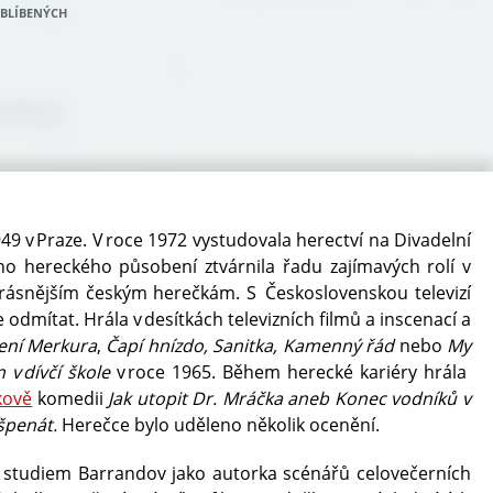
OBLÍBENÝCH
49 v Praze. V roce 1972 vystudovala herectví na Divadelní
o hereckého působení ztvárnila řadu zajímavých rolí v
ejkrásnějším českým herečkám. S Československou televizí
Oblí
FB
odmítat. Hrála v desítkách televizních filmů a inscenací a
ení Merkura
,
Čapí hnízdo, Sanitka, Kamenný řád
nebo
My
n v dívčí škole
v roce 1965. Během herecké kariéry hrála
kově
komedii
Jak utopit Dr. Mráčka aneb Konec vodníků v
špenát.
Herečce bylo uděleno několik ocenění.
 studiem Barrandov jako autorka scénářů celovečerních