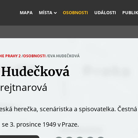
Rovnou na vyhledávání
Rovnou na obsah
Rovnou na menu
MAPA
MÍSTA
OSOBNOSTI
UDÁLOSTI
PUBLI
IE PRAHY 2
/
OSOBNOSTI
/
EVA HUDEČKOVÁ
 Hudečková
rejtnarová
eská herečka, scenáristka a spisovatelka. Čestn
 se 3. prosince 1949 v Praze.