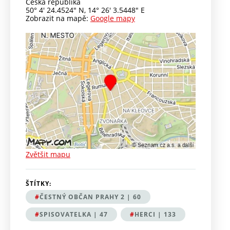
Česká republika
50° 4' 24.4524" N
,
14° 26' 3.5448" E
Zobrazit na mapě:
Google mapy
Zvětšit mapu
Pl
ŠTÍTKY:
ČESTNÝ OBČAN PRAHY 2 | 60
SPISOVATELKA | 47
HERCI | 133