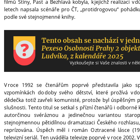
filmů Stíny, Past a Bezhlavá kobyla, k jejichž realizaci 
letech napsala scénáře pro ČT, „protidrogovou“ pohád
podle své stejnojmenné knihy.
Tento obsah se nachází v jedn
Pexeso Osobnosti Prahy 2 objek
Ludvíka, z kalendáře 2025
Vyzkoušejte si Vaše znalosti v něk
Sha
Sha
Sha
Sen
Prin
V roce 1992 se čtenářům poprvé představila jako s
vzpomínkách do doby svého dětství, které prožívá v do
dědečka totiž zavřeli komunisté, protože byl úspěšným pod
slušnosti. Tento titul se setkal s přízní čtenářů i odborné
autorčinou svéráznou a jedinečnou variantou staro
stejnojmennou pětidílnou dramatizaci Českého rozhlasu
reprízována. Úspěch měl i román O ztracené lásce (19
televizní seriál. Ten uváděla televize poprvé v roce 2002. 