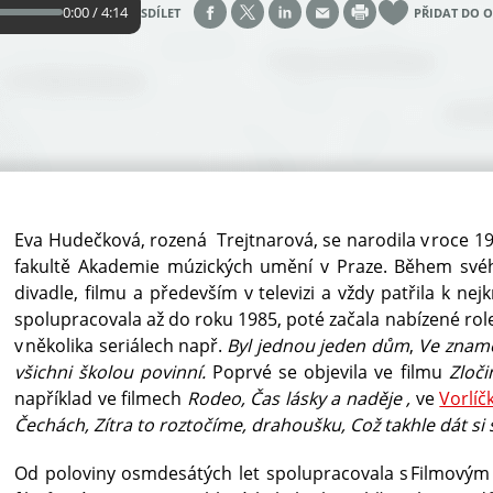
0:00 / 4:14
SDÍLET
PŘIDAT DO 
Eva Hudečková, rozená Trejtnarová, se narodila v roce 19
fakultě Akademie múzických umění v Praze. Během svéh
divadle, filmu a především v televizi a vždy patřila k n
spolupracovala až do roku 1985, poté začala nabízené role 
v několika seriálech např.
Byl jednou jeden dům
,
Ve znam
všichni školou povinní.
Poprvé se objevila ve filmu
Zloči
například ve filmech
Rodeo, Čas lásky a naděje ,
ve
Vorlíč
Čechách, Zítra to roztočíme, drahoušku, Což takhle dát si 
Od poloviny osmdesátých let spolupracovala s Filmovým