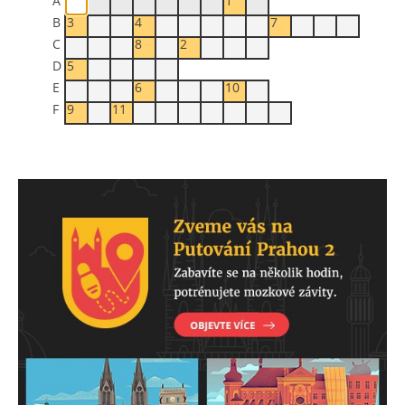
A
1
B
3
4
7
C
8
2
D
5
E
6
10
F
9
11
bené