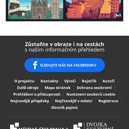
Zůstaňte v obraze i na cestách
e on
e on
e on
by e-
page
s naším informačním přehledem
SLEDUJTE NÁS NA FACEBOOKU
O projektu
Kontakty
Výročí
Rejstřík
Autoři
Další zdroje
Mapa stránek
Ochrana soukromí
Prohlášení o přístupnosti
Nastavení souborů cookie
Nejnovější příspěvky
Nejčtenější v měsíci
Registrace
Slovník pojmů