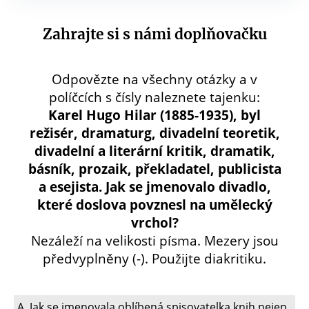
Zahrajte si s námi doplňovačku
Odpovězte na všechny otázky a v
políčcích s čísly naleznete tajenku:
Karel Hugo Hilar (1885-1935), byl
režisér, dramaturg, divadelní teoretik,
Shar
Shar
Shar
Send
Print
divadelní a literární kritik, dramatik,
básník, prozaik, překladatel, publicista
a esejista. Jak se jmenovalo divadlo,
které doslova povznesl na umělecký
vrchol?
Nezáleží na velikosti písma. Mezery jsou
předvyplněny (-). Použijte diakritiku.
A. Jak se jmenovala oblíbená spisovatelka knih nejen