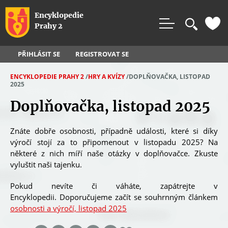
Rovnou na vyhledávání
Rovnou na obsah
Rovnou na menu
Encyklopedie
Prahy 2
PŘIHLÁSIT SE
REGISTROVAT SE
ENCYKLOPEDIE PRAHY 2
/
HRY A KVÍZY
/
DOPLŇOVAČKA, LISTOPAD
2025
J
Doplňovačka, listopad 2025
S
T
E
Znáte dobře osobnosti, případně události, které si díky
výročí stojí za to připomenout v listopadu 2025? Na
Z
některé z nich míří naše otázky v doplňovačce. Zkuste
D
vyluštit naši tajenku.
E
Pokud nevíte či váháte, zapátrejte v
Encyklopedii. Doporučujeme začít se souhrnným článkem
osobnosti a výročí, listopad 2025