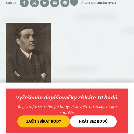
SDÍLET
PŘIDAT DO OBLÍBENÝCH
Oblí
Vyřešením doplňovačky získáte 10 bodů.
Registrujte se a sbírejte body, získávejte odznaky, hrajte
soutěže.
ZAČÍT SBÍRAT BODY
HRÁT BEZ BODŮ