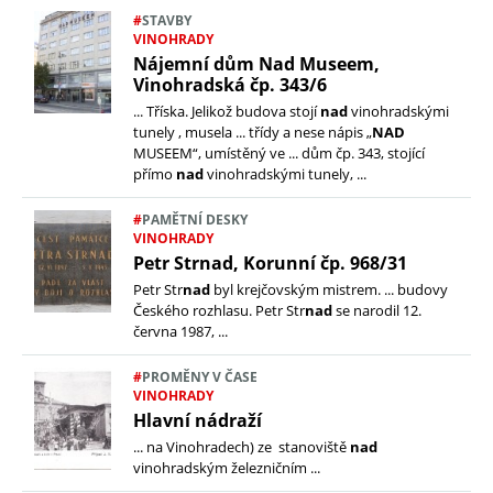
#
STAVBY
VINOHRADY
Nájemní dům Nad Museem,
Vinohradská čp. 343/6
... Tříska. Jelikož budova stojí
nad
vinohradskými
tunely , musela ... třídy a nese nápis „
NAD
MUSEEM“, umístěný ve ... dům čp. 343, stojící
přímo
nad
vinohradskými tunely, ...
#
PAMĚTNÍ DESKY
VINOHRADY
Petr Strnad, Korunní čp. 968/31
Petr Str
nad
byl krejčovským mistrem. ... budovy
Českého rozhlasu. Petr Str
nad
se narodil 12.
června 1987, ...
face
twitt
linke
mail
#
PROMĚNY V ČASE
VINOHRADY
Hlavní nádraží
... na Vinohradech) ze stanoviště
nad
vinohradským železničním ...