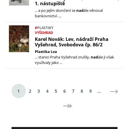
1. nástupiště
... a po jejím skončení se
nad
ále věnoval
bankovnictví. ...
#
PLASTIKY
VYŠEHRAD
Karel Novák: Lev, nádraží Praha
Vyšehrad, Svobodova čp. 86/2
Plastika Lva
... stanici Praha Vyšehrad zrušily,
nad
ále ji však
využívaly jako ...
S
boo
er
dIn
t
1
2
3
4
5
6
7
8
9
…
r
á
n
k
y