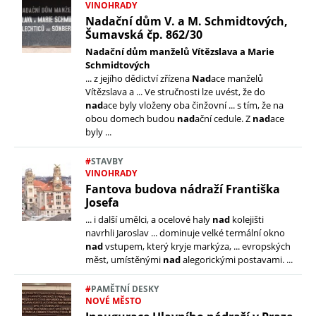
VINOHRADY
Nadační dům V. a M. Schmidtových,
Šumavská čp. 862/30
Nadační dům manželů Vítězslava a Marie
Schmidtových
... z jejího dědictví zřízena
Nad
ace manželů
Vítězslava a ... Ve stručnosti lze uvést, že do
nad
ace byly vloženy oba činžovní ... s tím, že na
obou domech budou
nad
ační cedule. Z
nad
ace
byly ...
#
STAVBY
VINOHRADY
Fantova budova nádraží Františka
Josefa
... i další umělci, a ocelové haly
nad
kolejišti
navrhli Jaroslav ... dominuje velké termální okno
nad
vstupem, který kryje markýza, ... evropských
měst, umístěnými
nad
alegorickými postavami. ...
#
PAMĚTNÍ DESKY
NOVÉ MĚSTO