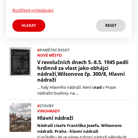
Rozšířené vyhledávání
#
PAMĚTNÍ DESKY
NOVÉ MĚSTO
V revolučních dnech 5.-8.5. 1945 padli
hrdinně za vlast jako obhájci
Oblí
nádraží,Wilsonova čp. 300/8, Hlavní
nádraží
... haly Hlavního nádraží. Není s
nad
v Praze
nádražní budovy, na ...
#
STAVBY
VINOHRADY
Hlavní nádraží
Nádraží císaře Františka Josefa, Wilsonovo
Shar
Shar
Shar
Send
Print
nádraží, Praha - hlavní nádraží
V průběhu let se název tohoto nádraží několikrát