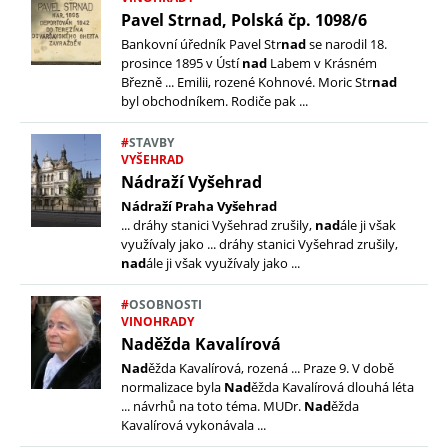
Pavel Strnad, Polská čp. 1098/6
Bankovní úředník Pavel Str
nad
se narodil 18.
prosince 1895 v Ústí
nad
Labem v Krásném
Březně ... Emilii, rozené Kohnové. Moric Str
nad
byl obchodníkem. Rodiče pak ...
#
STAVBY
VYŠEHRAD
Nádraží Vyšehrad
Nádraží Praha Vyšehrad
... dráhy stanici Vyšehrad zrušily,
nad
ále ji však
využívaly jako ... dráhy stanici Vyšehrad zrušily,
nad
ále ji však využívaly jako ...
#
OSOBNOSTI
VINOHRADY
Naděžda Kavalírová
Nad
ěžda Kavalírová, rozená ... Praze 9. V době
normalizace byla
Nad
ěžda Kavalírová dlouhá léta
... návrhů na toto téma. MUDr.
Nad
ěžda
Kavalírová vykonávala ...