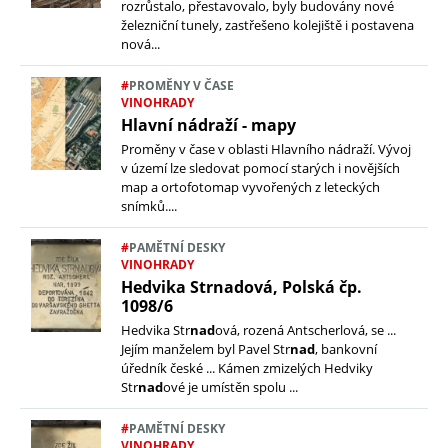
rozrůstalo, přestavovalo, byly budovány nové
železniční tunely, zastřešeno kolejiště i postavena
nová...
#
PROMĚNY V ČASE
VINOHRADY
Hlavní nádraží - mapy
Proměny v čase v oblasti Hlavního nádraží. Vývoj
v území lze sledovat pomocí starých i novějších
map a ortofotomap vyvořených z leteckých
snímků....
#
PAMĚTNÍ DESKY
VINOHRADY
Hedvika Strnadová, Polská čp.
1098/6
Hedvika Str
nad
ová, rozená Antscherlová, se ...
Jejím manželem byl Pavel Str
nad
, bankovní
úředník české ... Kámen zmizelých Hedviky
Str
nad
ové je umístěn spolu ...
#
PAMĚTNÍ DESKY
VINOHRADY