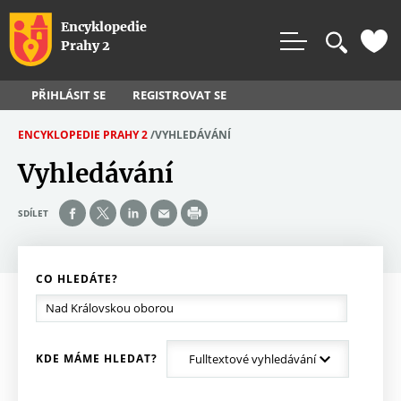
Rovnou na vyhledávání
Rovnou na obsah
Rovnou na menu
Encyklopedie
Prahy 2
PŘIHLÁSIT SE
REGISTROVAT SE
ENCYKLOPEDIE PRAHY 2
/
VYHLEDÁVÁNÍ
J
Vyhledávání
S
T
SDÍLET
E
Z
D
CO HLEDÁTE?
E
KDE MÁME HLEDAT?