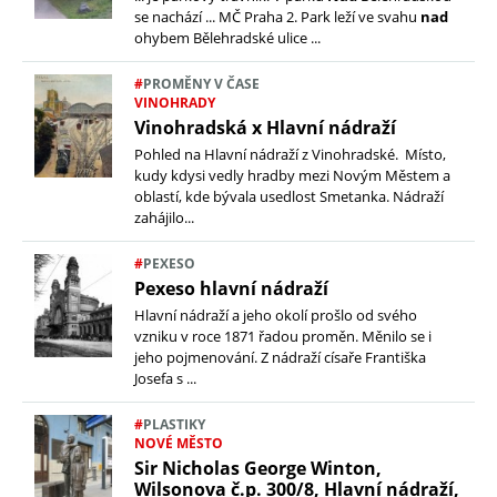
se nachází ... MČ Praha 2. Park leží ve svahu
nad
ohybem Bělehradské ulice ...
#
PROMĚNY V ČASE
VINOHRADY
Vinohradská x Hlavní nádraží
Pohled na Hlavní nádraží z Vinohradské. Místo,
kudy kdysi vedly hradby mezi Novým Městem a
oblastí, kde bývala usedlost Smetanka. Nádraží
zahájilo...
#
PEXESO
Pexeso hlavní nádraží
Hlavní nádraží a jeho okolí prošlo od svého
vzniku v roce 1871 řadou proměn. Měnilo se i
jeho pojmenování. Z nádraží císaře Františka
Josefa s ...
#
PLASTIKY
NOVÉ MĚSTO
Sir Nicholas George Winton,
Wilsonova č.p. 300/8, Hlavní nádraží,