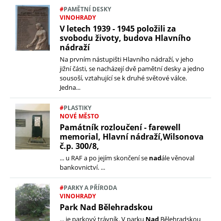
#
PAMĚTNÍ DESKY
VINOHRADY
V letech 1939 - 1945 položili za
svobodu životy, budova Hlavního
nádraží
Na prvním nástupišti Hlavního nádraží, v jeho
jižní části, se nacházejí dvě pamětní desky a jedno
sousoší, vztahující se k druhé světové válce.
Jedna...
#
PLASTIKY
NOVÉ MĚSTO
Památník rozloučení - farewell
memorial, Hlavní nádraží,Wilsonova
č.p. 300/8,
... u RAF a po jejím skončení se
nad
ále věnoval
bankovnictví. ...
#
PARKY A PŘÍRODA
VINOHRADY
Park Nad Bělehradskou
... je parkový trávník. V parku
Nad
Bělehradskou