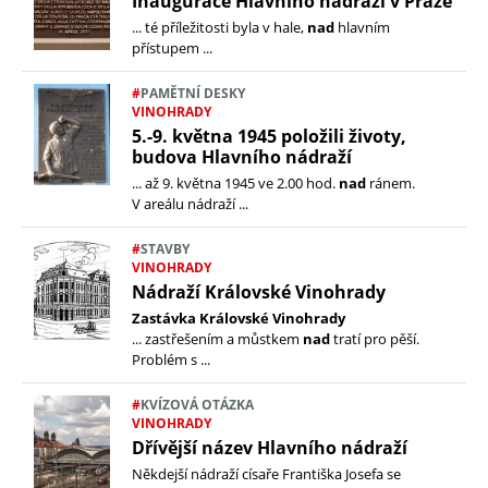
Inaugurace Hlavního nádraží v Praze
... té příležitosti byla v hale,
nad
hlavním
přístupem ...
#
PAMĚTNÍ DESKY
VINOHRADY
5.-9. května 1945 položili životy,
budova Hlavního nádraží
... až 9. května 1945 ve 2.00 hod.
nad
ránem.
V areálu nádraží ...
bené
#
STAVBY
VINOHRADY
Nádraží Královské Vinohrady
Zastávka Královské Vinohrady
... zastřešením a můstkem
nad
tratí pro pěší.
Problém s ...
#
KVÍZOVÁ OTÁZKA
e on
e on
e on
by e-
page
VINOHRADY
Dřívější název Hlavního nádraží
Někdejší nádraží císaře Františka Josefa se