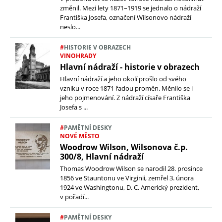
změnil. Mezi lety 1871–1919 se jednalo o nádraží
Františka Josefa, označení Wilsonovo nádraží
neslo...
#
HISTORIE V OBRAZECH
VINOHRADY
Hlavní nádraží - historie v obrazech
Hlavní nádraží a jeho okolí prošlo od svého
vzniku v roce 1871 řadou proměn. Měnilo se i
jeho pojmenování. Z nádraží císaře Františka
Josefa s ...
#
PAMĚTNÍ DESKY
NOVÉ MĚSTO
Woodrow Wilson, Wilsonova č.p.
300/8, Hlavní nádraží
Thomas Woodrow Wilson se narodil 28. prosince
1856 ve Stauntonu ve Virginii, zemřel 3. února
1924 ve Washingtonu, D. C. Americký prezident,
v pořadí...
#
PAMĚTNÍ DESKY